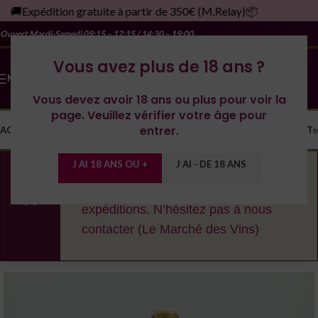
🚚Expédition gratuite à partir de 350€ (M.Relay)📦
Ouvert Mardi-Samedi
09:15 – 12:15 / 14:30 – 19:00
Vous avez plus de 18 ans ?
MENU
Vous devez avoir 18 ans ou plus pour voir la
page. Veuillez vérifier votre âge pour
entrer.
ACCUEIL
LA CAVE
LES DOMAINES
YONNE
SPIRITUEUX
MONDE
CONTACT
J AI 18 ANS OU +
J AI - DE 18 ANS
En cas de fortes chaleurs, nous nous
réservons le droit de décaler les
expéditions. N’hésitez pas à nous
contacter (Le Marché des Vins)