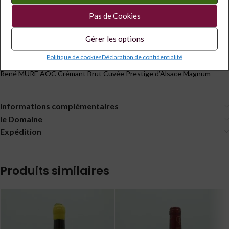
Étiquettes :
1.5 l
,
12.5°
,
Grand Format
Pas de Cookies
Partagé
Gérer les options
Politique de cookies
Déclaration de confidentialité
Description
René MURÉ AOC Crémant Brut Cuvée Prestige d’Alsace Magnum
Informations complémentaires
le Domaine
Expédition
Produits similaires