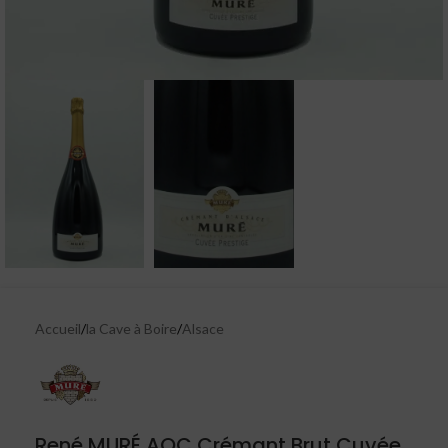
Accueil
/
la Cave à Boire
/
Alsace
René MURÉ AOC Crémant Brut Cuvée