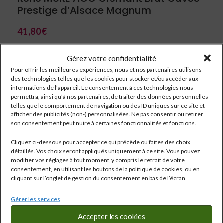
Prestige d’Alsace Magnum
41,80
€
Pinot Blanc/Pinot Auxerrois/Pinot Gris/Pinot Noir/
Gérez votre confidentialité
Pour offrir les meilleures expériences, nous et nos partenaires utilisons
des technologies telles que les cookies pour stocker et/ou accéder aux
informations de l’appareil. Le consentement à ces technologies nous
permettra, ainsi qu’à nos partenaires, de traiter des données personnelles
telles que le comportement de navigation ou des ID uniques sur ce site et
afficher des publicités (non-) personnalisées. Ne pas consentir ou retirer
son consentement peut nuire à certaines fonctionnalités et fonctions.
Cliquez ci-dessous pour accepter ce qui précède ou faites des choix
détaillés. Vos choix seront appliqués uniquement à ce site. Vous pouvez
modifier vos réglages à tout moment, y compris le retrait de votre
consentement, en utilisant les boutons de la politique de cookies, ou en
cliquant sur l’onglet de gestion du consentement en bas de l’écran.
Gérer les services
Réf:
207
Accepter les cookies
Catégorie :
Alsace