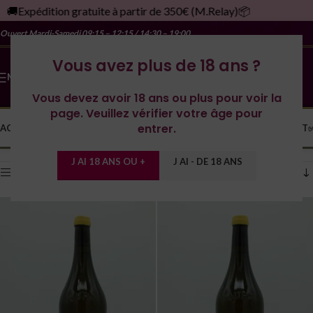
🚚Expédition gratuite à partir de 350€ (M.Relay)📦
Ouvert Mardi-Samedi
09:15 – 12:15 / 14:30 – 19:00
Vous avez plus de 18 ans ?
MENU
Vous devez avoir 18 ans ou plus pour voir la
page. Veuillez vérifier votre âge pour
entrer.
ACCUEIL
LA CAVE
LES DOMAINES
YONNE
SPIRITUEUX
MONDE
CONTACT
Accueil
/
la Cave à Boire
/
Jura
10 résultats affichés
J AI 18 ANS OU +
J AI - DE 18 ANS
Afficher les filtres