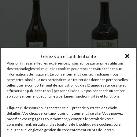
Gérez votre confidentialité
Pour offrir les meilleures expériences, nous et nos partenaires utilisons
des technologies telles que les cookies pour stocker et/ou accéder aux
informations de l’appareil. Le consentement à ces technologies nous
permettra, ainsi qu’à nos partenaires, de traiter des données personnelles
Domaine TISSOT AOC Arbois
Domaine TISSOT AOC
telles que le comportement de navigation ou des ID uniques sur ce site et
Savagnin « Sous Voile » 2019
Château-Chalon Vin Jaune
afficher des publicités (non-) personnalisées. Ne pas consentir ou retirer
Blanc
2016
son consentement peut nuire à certaines fonctionnalités et fonctions.
Jura
Jura
Cliquez ci-dessous pour accepter ce qui précède ou faites des choix
Réf:
2851
Réf:
2848
détaillés. Vos choix seront appliqués uniquement à ce site. Vous pouvez
52,80
€
126,50
€
modifier vos réglages à tout moment, y compris le retrait de votre
consentement, en utilisant les boutons de la politique de cookies, ou en
5 en stock
2 en stock
cliquant sur l’onglet de gestion du consentement en bas de l’écran.