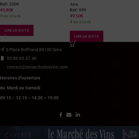
Réf:
1004
Jura
41,80
€
Réf:
999
4 en stock
49,50
€
4 en stock
LIRE LA SUITE
LIRE LA SUITE
5 Place Boffrand 89100 Sens
03.86.65.57.46
contact@lemarchedesvins.com
Horaires d’ouverture
du Mardi au Samedi
09:15 – 12:15 – 14:30 – 19:00