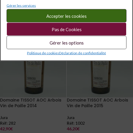
LIRE LA SUITE
LIRE LA SUITE
Gérer les services
Accepter les cookies
Pas de Cookies
Gérer les options
Politique de cookies
Déclaration de confidentialité
Domaine TISSOT AOC Arbois
Domaine TISSOT AOC Arbois
Vin de Paille 2014
Vin de Paille 2015
Jura
Jura
Réf:
282
Réf:
1002
42,90
€
46,20
€