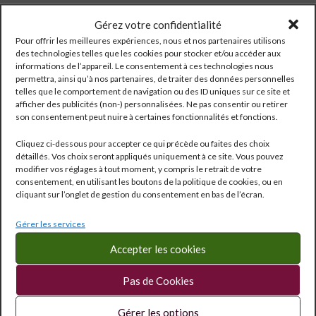
LIRE LA SUITE
LIRE LA SUITE
Gérez votre confidentialité
Pour offrir les meilleures expériences, nous et nos partenaires utilisons
des technologies telles que les cookies pour stocker et/ou accéder aux
informations de l’appareil. Le consentement à ces technologies nous
permettra, ainsi qu’à nos partenaires, de traiter des données personnelles
telles que le comportement de navigation ou des ID uniques sur ce site et
afficher des publicités (non-) personnalisées. Ne pas consentir ou retirer
son consentement peut nuire à certaines fonctionnalités et fonctions.
Cliquez ci-dessous pour accepter ce qui précède ou faites des choix
détaillés. Vos choix seront appliqués uniquement à ce site. Vous pouvez
modifier vos réglages à tout moment, y compris le retrait de votre
consentement, en utilisant les boutons de la politique de cookies, ou en
cliquant sur l’onglet de gestion du consentement en bas de l’écran.
Gérer les services
Accepter les cookies
BART AOC Marsannay 2024
BART Crémant de Bourgogne
Rosé
Pas de Cookies
Bourgogne
Bourgogne
Réf:
775
Réf:
3372
16,50
€
Gérer les options