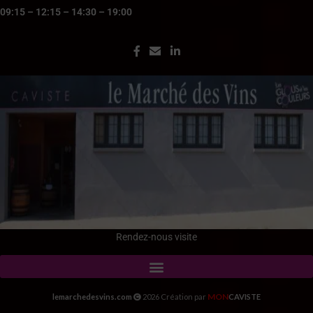
09:15 – 12:15 – 14:30 – 19:00
Rendez-nous visite
MON
lemarchedesvins.com
2026 Création par
CAVISTE