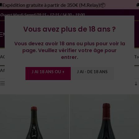
xpédition gratuite à partir de 350€ (M.Relay)📦
🚚E
Ouvert Mardi-Samedi
09:15 – 12:15 / 14:30 – 19:00
Vous avez plus de 18 ans ?
MENU
Vous devez avoir 18 ans ou plus pour voir la
page. Veuillez vérifier votre âge pour
entrer.
ACCUEIL
LA CAVE
LES DOMAINES
YONNE
SPIRITUEUX
MONDE
CONTACT
Accueil
/
Produits identifiés “12.5°”
Affichage de 1–12 sur 130 résultats
J AI 18 ANS OU +
J AI - DE 18 ANS
Afficher les filtres