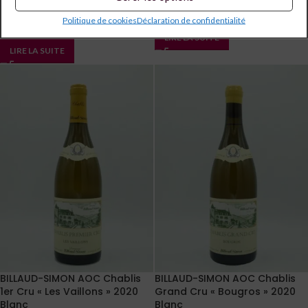
17,60
€
19 en stock
9 en stock
Politique de cookies
Déclaration de confidentialité
LIRE LA SUITE
LIRE LA SUITE
BILLAUD-SIMON AOC Chablis
BILLAUD-SIMON AOC Chablis
1er Cru « Les Vaillons » 2020
Grand Cru « Bougros » 2020
Blanc
Blanc