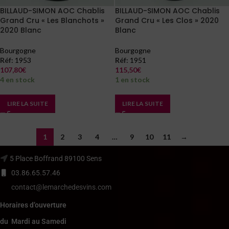
BILLAUD-SIMON AOC Chablis
BILLAUD-SIMON AOC Chablis
Grand Cru « Les Blanchots »
Grand Cru « Les Clos » 2020
2020 Blanc
Blanc
Bourgogne
Bourgogne
Réf:
1953
Réf:
1951
107,80
€
115,50
€
4 en stock
1 en stock
LIRE LA SUITE
LIRE LA SUITE
1
2
3
4
…
9
10
11
→
5 Place Boffrand 89100 Sens
03.86.65.57.46
contact@lemarchedesvins.com
Horaires d’ouverture
du Mardi au Samedi