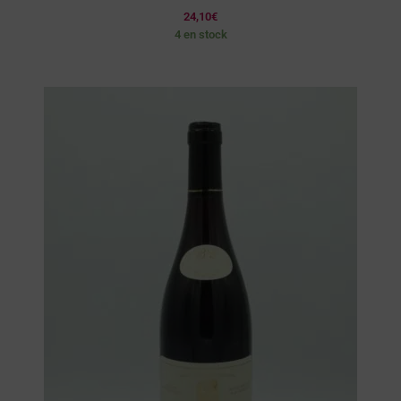
24,10
€
4 en stock