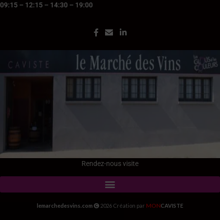
09:15 – 12:15 – 14:30 – 19:00
Rendez-nous visite
MON
lemarchedesvins.com
2026 Création par
CAVISTE