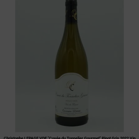
Christophe LEPAGE VDF "Cuvée du Tonnelier Gourmet" Pinot Gris 2022 Vin