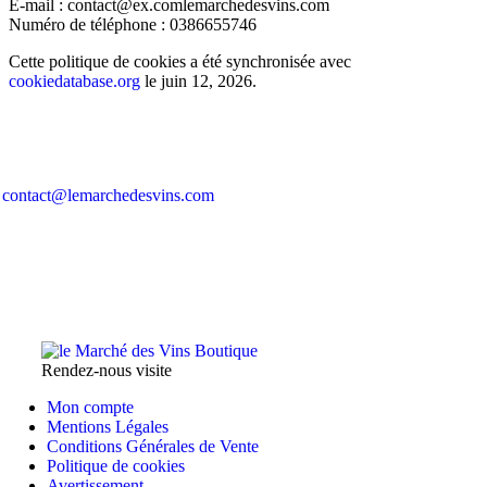
E-mail :
contact@
ex.com
lemarchedesvins.com
Numéro de téléphone : 0386655746
Cette politique de cookies a été synchronisée avec
cookiedatabase.org
le juin 12, 2026.
5 Place Boffrand 89100 Sens
03.86.65.57.46
contact@lemarchedesvins.com
Horaires d’ouverture
du Mardi au Samedi
09:15 – 12:15 – 14:30 – 19:00
Rendez-nous visite
Mon compte
Mentions Légales
Conditions Générales de Vente
Politique de cookies
Avertissement