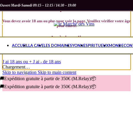
Ouvert Mardi-Samedi
09:15 – 12:15 / 14:30 – 19:00
Vous avez plus de 18 ans ?
Vous devez avoir 18 ans ou plus pour voir la page. Veuillez vérifier votre âge
MENU
pour entrer.
Accès interdit
ACCUEIL
LA CAVE
LES DOMAINES
YONNE
SPIRITUEUX
MONDE
CON
Votre accès est limité en raison de votre âge.
J ai 18 ans ou +
J ai - de 18 ans
Chargement…
Skip to navigation
Skip to main content
🚚Expédition gratuite à partir de 350€ (M.Relay)📦
🚚Expédition gratuite à partir de 350€ (M.Relay)📦