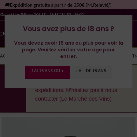
🚚Expédition gratuite à partir de 350€ (M.Relay)📦
Ouvert Mardi-Samedi
09:15 – 12:15 / 14:30 – 19:00
Vous avez plus de 18 ans ?
MENU
Vous devez avoir 18 ans ou plus pour voir la
page. Veuillez vérifier votre âge pour
entrer.
ACCUEIL
LA CAVE
LES DOMAINES
YONNE
SPIRITUEUX
MONDE
CONTACT
J AI 18 ANS OU +
J AI - DE 18 ANS
En cas de fortes chaleurs, nous nous
réservons le droit de décaler les
expéditions. N’hésitez pas à nous
contacter (Le Marché des Vins)