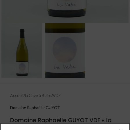
Accueil
/
la Cave à Boire
/
VDF
Domaine Raphaëlle GUYOT
Domaine Raphaëlle GUYOT VDF « la
Valse » Sauvignon 2023 Blanc