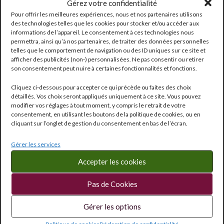
Gérez votre confidentialité
Pour offrir les meilleures expériences, nous et nos partenaires utilisons
25,30
€
des technologies telles que les cookies pour stocker et/ou accéder aux
informations de l’appareil. Le consentement à ces technologies nous
Sauvignon
permettra, ainsi qu’à nos partenaires, de traiter des données personnelles
telles que le comportement de navigation ou des ID uniques sur ce site et
afficher des publicités (non-) personnalisées. Ne pas consentir ou retirer
son consentement peut nuire à certaines fonctionnalités et fonctions.
Cliquez ci-dessous pour accepter ce qui précède ou faites des choix
détaillés. Vos choix seront appliqués uniquement à ce site. Vous pouvez
modifier vos réglages à tout moment, y compris le retrait de votre
consentement, en utilisant les boutons de la politique de cookies, ou en
cliquant sur l’onglet de gestion du consentement en bas de l’écran.
Gérer les services
Accepter les cookies
Pas de Cookies
Réf:
3058
Catégorie :
VDF
Gérer les options
Étiquettes :
0.75 l
,
13.5°
Politique de cookies
Déclaration de confidentialité