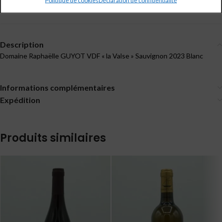
Partagé
Description
Domaine Raphaëlle GUYOT VDF « la Valse » Sauvignon 2023 Blanc
Informations complémentaires
Expédition
Produits similaires