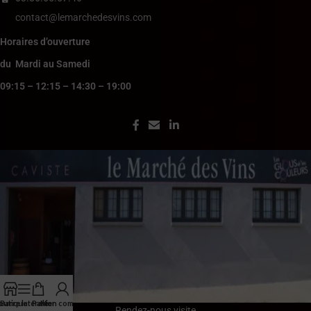
contact@lemarchedesvins.com
Horaires d’ouverture
du Mardi au Samedi
09:15 – 12:15 – 14:30 – 19:00
outique
Barre latérale
Panier
Mon compte
Rendez-nous visite