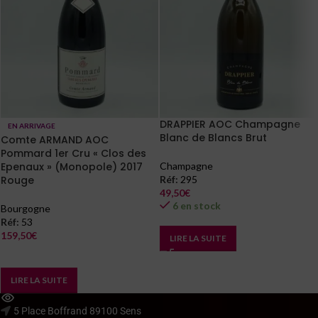
DRAPPIER AOC Champagne
EN ARRIVAGE
Blanc de Blancs Brut
Comte ARMAND AOC
Pommard 1er Cru « Clos des
Epenaux » (Monopole) 2017
Champagne
Rouge
Réf:
295
49,50
€
6 en stock
Bourgogne
Réf:
53
159,50
€
LIRE LA SUITE
En arrivage
LIRE LA SUITE
5 Place Boffrand 89100 Sens