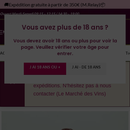
🚚Expédition gratuite à partir de 350€ (M.Relay)📦
Ouvert Mardi-Samedi
09:15 – 12:15 / 14:30 – 19:00
Vous avez plus de 18 ans ?
MENU
Vous devez avoir 18 ans ou plus pour voir la
page. Veuillez vérifier votre âge pour
entrer.
ACCUEIL
LA CAVE
LES DOMAINES
YONNE
SPIRITUEUX
MONDE
CONTACT
J AI 18 ANS OU +
J AI - DE 18 ANS
En cas de fortes chaleurs, nous nous
réservons le droit de décaler les
expéditions. N’hésitez pas à nous
contacter (Le Marché des Vins)