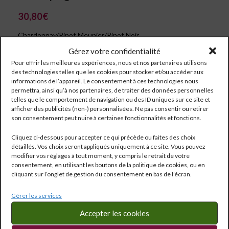
30,80
€
Chardonnay/Pinot Meunier/Pinot Noir
Gérez votre confidentialité
Pour offrir les meilleures expériences, nous et nos partenaires utilisons
des technologies telles que les cookies pour stocker et/ou accéder aux
informations de l’appareil. Le consentement à ces technologies nous
permettra, ainsi qu’à nos partenaires, de traiter des données personnelles
telles que le comportement de navigation ou des ID uniques sur ce site et
afficher des publicités (non-) personnalisées. Ne pas consentir ou retirer
son consentement peut nuire à certaines fonctionnalités et fonctions.
Cliquez ci-dessous pour accepter ce qui précède ou faites des choix
détaillés. Vos choix seront appliqués uniquement à ce site. Vous pouvez
modifier vos réglages à tout moment, y compris le retrait de votre
consentement, en utilisant les boutons de la politique de cookies, ou en
cliquant sur l’onglet de gestion du consentement en bas de l’écran.
Gérer les services
Réf:
287
Catégorie :
Champagne
Accepter les cookies
Étiquettes :
0.75 l
,
12°