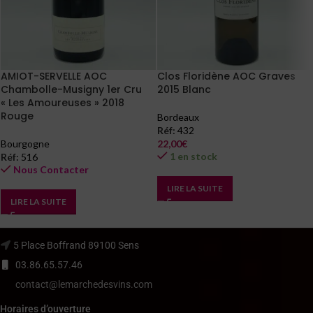
AMIOT-SERVELLE AOC
Clos Floridène AOC Graves
Chambolle-Musigny 1er Cru
2015 Blanc
« Les Amoureuses » 2018
Rouge
Bordeaux
Réf:
432
Bourgogne
22,00
€
1 en stock
Réf:
516
Nous Contacter
LIRE LA SUITE
LIRE LA SUITE
5 Place Boffrand 89100 Sens
03.86.65.57.46
contact@lemarchedesvins.com
Horaires d’ouverture