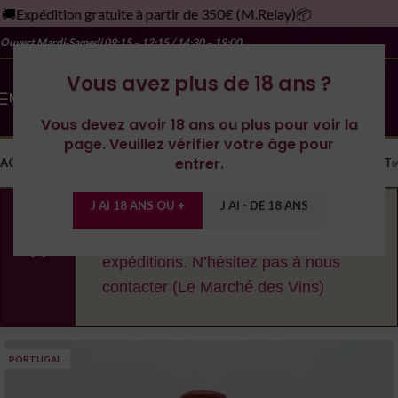
Expédition gratuite à partir de 350€ (M.Relay)📦

Ouvert Mardi-Samedi
09:15 – 12:15 / 14:30 – 19:00
Vous avez plus de 18 ans ?
MENU
Vous devez avoir 18 ans ou plus pour voir la
page. Veuillez vérifier votre âge pour
entrer.
ACCUEIL
LA CAVE
LES DOMAINES
YONNE
SPIRITUEUX
MONDE
CONTACT
J AI 18 ANS OU +
J AI - DE 18 ANS
En cas de fortes chaleurs, nous nous
réservons le droit de décaler les
expéditions. N’hésitez pas à nous
contacter (Le Marché des Vins)
PORTUGAL