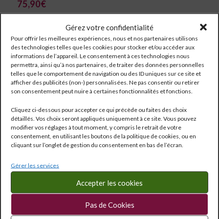
75,90
€
Gérez votre confidentialité
Pour offrir les meilleures expériences, nous et nos partenaires utilisons
des technologies telles que les cookies pour stocker et/ou accéder aux
informations de l’appareil. Le consentement à ces technologies nous
permettra, ainsi qu’à nos partenaires, de traiter des données personnelles
telles que le comportement de navigation ou des ID uniques sur ce site et
afficher des publicités (non-) personnalisées. Ne pas consentir ou retirer
son consentement peut nuire à certaines fonctionnalités et fonctions.
Cliquez ci-dessous pour accepter ce qui précède ou faites des choix
détaillés. Vos choix seront appliqués uniquement à ce site. Vous pouvez
modifier vos réglages à tout moment, y compris le retrait de votre
consentement, en utilisant les boutons de la politique de cookies, ou en
cliquant sur l’onglet de gestion du consentement en bas de l’écran.
Réf:
724
Gérer les services
Catégorie :
Monde
Étiquettes :
0.75 l
,
20°
Accepter les cookies
Partagé
Pas de Cookies