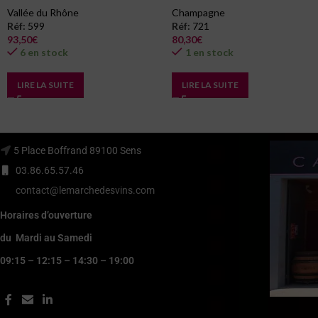
Vallée du Rhône
Champagne
Réf:
599
Réf:
721
93,50
€
80,30
€
6 en stock
1 en stock
LIRE LA SUITE
LIRE LA SUITE
5 Place Boffrand 89100 Sens
03.86.65.57.46
contact@lemarchedesvins.com
Horaires d’ouverture
du Mardi au Samedi
09:15 – 12:15 – 14:30 – 19:00