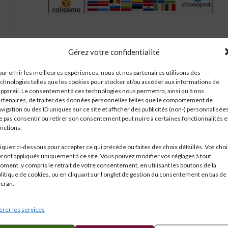
Gérez votre confidentialité
Réf:
1058
ur offrir les meilleures expériences, nous et nos partenaires utilisons des
Catégorie :
Monde
chnologies telles que les cookies pour stocker et/ou accéder aux informations de
Étiquettes :
0.75 l
,
13°
appareil. Le consentement à ces technologies nous permettra, ainsi qu’à nos
rtenaires, de traiter des données personnelles telles que le comportement de
Partagé
vigation ou des ID uniques sur ce site et afficher des publicités (non-) personnalisées
 pas consentir ou retirer son consentement peut nuire à certaines fonctionnalités e
nctions.
iquez ci-dessous pour accepter ce qui précède ou faites des choix détaillés. Vos choi
ront appliqués uniquement à ce site. Vous pouvez modifier vos réglages à tout
S COMPLÉMENTAIRES
EXPÉDITION
ment, y compris le retrait de votre consentement, en utilisant les boutons de la
litique de cookies, ou en cliquant sur l’onglet de gestion du consentement en bas de
écran.
rer les services