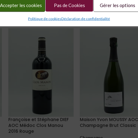
Accepter les cookies
Pas de Cookies
Gérer les options
Politique de cookies
Déclaration de confidentialité
Françoise et Stéphane DIEF
Maison Yvon MOUSSY AO
AOC Médoc Clos Manou
Champagne Brut Classic
2016 Rouge
Champagne