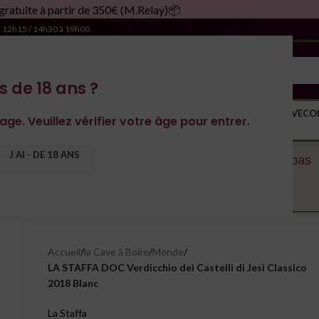
partir de 350€ (M.Relay)📦
à 12h15 / 14h30 à 19h00
s de 18 ans ?
S DOMAINES
YONNE
SPIRITUEUX
MONDE
MAGNUM
RACHAT DE CAVE
CO
age. Veuillez vérifier votre âge pour entrer.
J AI - DE 18 ANS
rvons le droit de décaler les expéditions. N’hésitez pas
Accueil
/
la Cave à Boire
/
Monde
/
LA STAFFA DOC Verdicchio dei Castelli di Jesi Classico
2018 Blanc
La Staffa