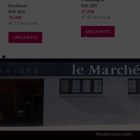
Bordeaux
Réf:
285
Réf:
626
27,50
€
27 en stock
33,00
€
17 en stock
LIRE LA SUITE
LIRE LA SUITE
Rendez-nous visite