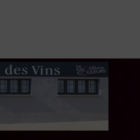
Réf:
660
Bourgogne
20,90
€
66 en stock
Réf:
482
285,00
€
1 en stock
LIRE LA SUITE
LIRE LA SUITE