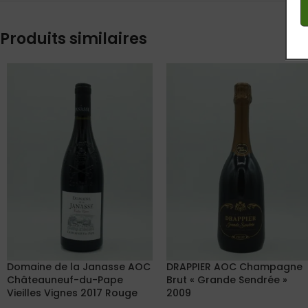
Produits similaires
Domaine de la Janasse AOC
DRAPPIER AOC Champagne
Châteauneuf-du-Pape
Brut « Grande Sendrée »
Vieilles Vignes 2017 Rouge
2009