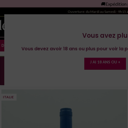
🚚Expédition gratuite à 
es Domaines
🔥Vins de l'Yonne
Magnum
Ouverture: du Mardi au Samedi - 9h15 
Vous avez plu
DOMAINE RÉGIONS
ACCUEIL
LA CAVE À BOIRE
LE
Vous devez avoir 18 ans ou plus pour voir la p
J AI 18 ANS OU +
En cas de fortes chaleurs, nous nous rése
à nous contacter (Le Marché des Vins)
ITALIE