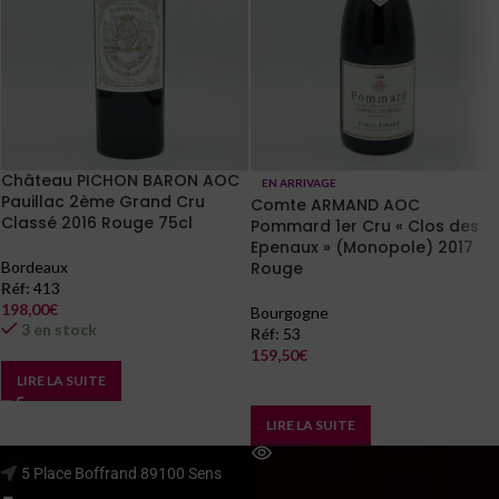
Château PICHON BARON AOC
EN ARRIVAGE
Pauillac 2ème Grand Cru
Comte ARMAND AOC
Classé 2016 Rouge 75cl
Pommard 1er Cru « Clos des
Epenaux » (Monopole) 2017
Bordeaux
Rouge
Réf:
413
198,00
€
Bourgogne
3 en stock
Réf:
53
159,50
€
En arrivage
LIRE LA SUITE
LIRE LA SUITE
5 Place Boffrand 89100 Sens