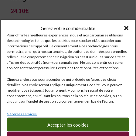
24,10
€
Gérez votre confidentialité
Pour offrir les meilleures expériences, nous et nos partenaires utilisons
des technologies telles que les cookies pour stocker et/ou accéder aux
informations de l’appareil. Le consentement à ces technologies nous
permettra, ainsi qu’à nos partenaires, de traiter des données personnelles
telles que le comportement de navigation ou des ID uniques sur ce site et
afficher des publicités (non-) personnalisées. Ne pas consentir ou retirer
son consentement peut nuire à certaines fonctionnalités et fonctions.
Cliquez ci-dessous pour accepter ce qui précède ou faites des choix
détaillés. Vos choix seront appliqués uniquement à ce site. Vous pouvez
modifier vos réglages à tout moment, y compris le retrait de votre
consentement, en utilisant les boutons de la politique de cookies, ou en
cliquant sur l’onglet de gestion du consentement en bas de l’écran.
Réf:
425
Catégorie :
Spiritueux
Gérer les services
Étiquettes :
0.75 l
,
18°
,
Yonne
Accepter les cookies
Partagé