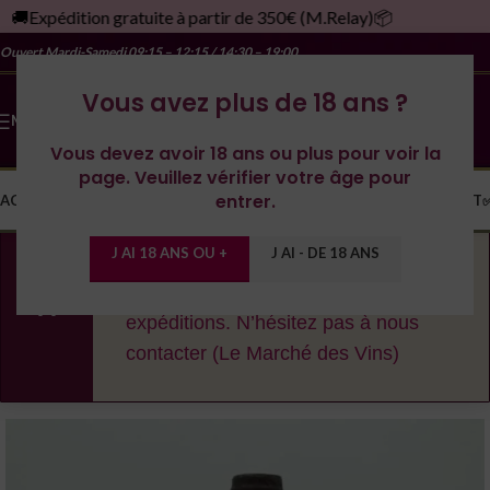
🚚Expédition gratuite à partir de 350€ (M.Relay)📦
Ouvert Mardi-Samedi
09:15 – 12:15 / 14:30 – 19:00
Vous avez plus de 18 ans ?
MENU
Vous devez avoir 18 ans ou plus pour voir la
page. Veuillez vérifier votre âge pour
entrer.
ACCUEIL
LA CAVE
LES DOMAINES
YONNE
SPIRITUEUX
MONDE
CONTACT
J AI 18 ANS OU +
J AI - DE 18 ANS
En cas de fortes chaleurs, nous nous
réservons le droit de décaler les
expéditions. N’hésitez pas à nous
contacter (Le Marché des Vins)