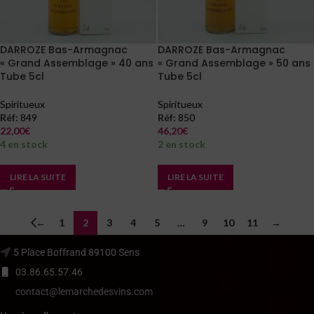
DARROZE Bas-Armagnac
DARROZE Bas-Armagnac
« Grand Assemblage » 40 ans
« Grand Assemblage » 50 ans
Tube 5cl
Tube 5cl
Spiritueux
Spiritueux
Réf:
849
Réf:
850
22,00
€
46,20
€
4 en stock
2 en stock
LIRE LA SUITE
LIRE LA SUITE
←
1
2
3
4
5
…
9
10
11
→
5 Place Boffrand 89100 Sens
03.86.65.57.46
contact@lemarchedesvins.com