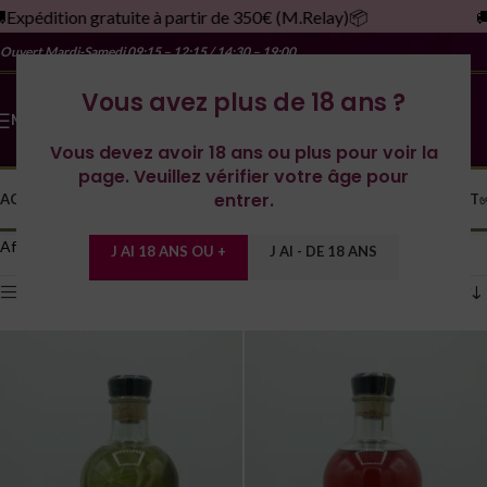
xpédition gratuite à partir de 350€ (M.Relay)📦
🚚E
Ouvert Mardi-Samedi
09:15 – 12:15 / 14:30 – 19:00
Vous avez plus de 18 ans ?
MENU
Vous devez avoir 18 ans ou plus pour voir la
page. Veuillez vérifier votre âge pour
entrer.
ACCUEIL
LA CAVE
LES DOMAINES
YONNE
SPIRITUEUX
MONDE
CONTACT
Accueil
/
la Cave à Boire
/
Spiritueux
/
Page 2
Affichage de 13–24 sur 124 résultats
J AI 18 ANS OU +
J AI - DE 18 ANS
Afficher les filtres