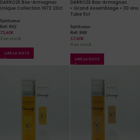
DARROZE Bas-Armagnac
DARROZE Bas-Armagnac
Unique Collection 1972 20cl
« Grand Assemblage » 30 ans
Tube 5cl
Spiritueux
Réf:
842
Spiritueux
72,60
€
Réf:
848
2 en stock
17,60
€
4 en stock
LIRE LA SUITE
LIRE LA SUITE