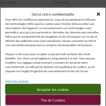
2 en stock
2 en stock
LIRE LA SUITE
LIRE LA SUITE
Gérez votre confidentialité
Pour offrir les meilleures expériences, nous et nos partenaires utilisons
des technologies telles que les cookies pour stocker et/ou accéder aux
informations de l’appareil. Le consentement à ces technologies nous
permettra, ainsi qu’à nos partenaires, de traiter des données personnelles
telles que le comportement de navigation ou des ID uniques sur ce site et
afficher des publicités (non-) personnalisées. Ne pas consentir ou retirer
son consentement peut nuire à certaines fonctionnalités et fonctions.
Cliquez ci-dessous pour accepter ce qui précède ou faites des choix
détaillés. Vos choix seront appliqués uniquement à ce site. Vous pouvez
modifier vos réglages à tout moment, y compris le retrait de votre
consentement, en utilisant les boutons de la politique de cookies, ou en
cliquant sur l’onglet de gestion du consentement en bas de l’écran.
Gérer les services
Accepter les cookies
DARROZE Bas-Armagnac
EN ARRIVAGE
Unique Collection 1964 20cl
DARROZE Bas-Armagnac
Pas de Cookies
Unique Collection 1966 20cl
Spiritueux