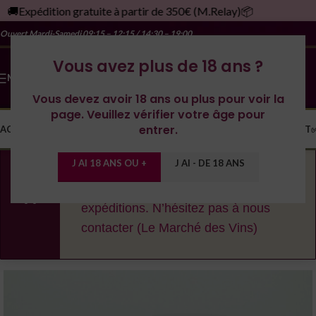
🚚Expédition gratuite à partir de 350€ (M.Relay)📦
Ouvert Mardi-Samedi
09:15 – 12:15 / 14:30 – 19:00
Vous avez plus de 18 ans ?
MENU
Vous devez avoir 18 ans ou plus pour voir la
page. Veuillez vérifier votre âge pour
entrer.
ACCUEIL
LA CAVE
LES DOMAINES
YONNE
SPIRITUEUX
MONDE
CONTACT
J AI 18 ANS OU +
J AI - DE 18 ANS
En cas de fortes chaleurs, nous nous
réservons le droit de décaler les
expéditions. N’hésitez pas à nous
contacter (Le Marché des Vins)