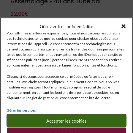
Assemblage » 40 ans Tube 5cl
22,00
€
Gérez votre confidentialité
Pour offrir les meilleures expériences, nous et nos partenaires utilisons
des technologies telles que les cookies pour stocker et/ou accéder aux
informations de l’appareil. Le consentement à ces technologies nous
permettra, ainsi qu’à nos partenaires, de traiter des données personnelles
telles que le comportement de navigation ou des ID uniques sur ce site et
afficher des publicités (non-) personnalisées. Ne pas consentir ou retirer
son consentement peut nuire à certaines fonctionnalités et fonctions.
Cliquez ci-dessous pour accepter ce qui précède ou faites des choix
détaillés. Vos choix seront appliqués uniquement à ce site. Vous pouvez
modifier vos réglages à tout moment, y compris le retrait de votre
consentement, en utilisant les boutons de la politique de cookies, ou en
cliquant sur l’onglet de gestion du consentement en bas de l’écran.
Réf:
849
Gérer les services
Catégorie :
Spiritueux
Étiquettes :
0.05 l
,
43°
Accepter les cookies
Partagé