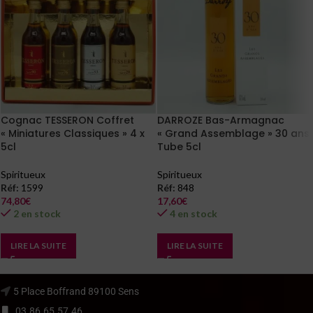
Cognac TESSERON Coffret
DARROZE Bas-Armagnac
« Miniatures Classiques » 4 x
« Grand Assemblage » 30 ans
5cl
Tube 5cl
Spiritueux
Spiritueux
Réf:
1599
Réf:
848
74,80
€
17,60
€
2 en stock
4 en stock
LIRE LA SUITE
LIRE LA SUITE
5 Place Boffrand 89100 Sens
03.86.65.57.46