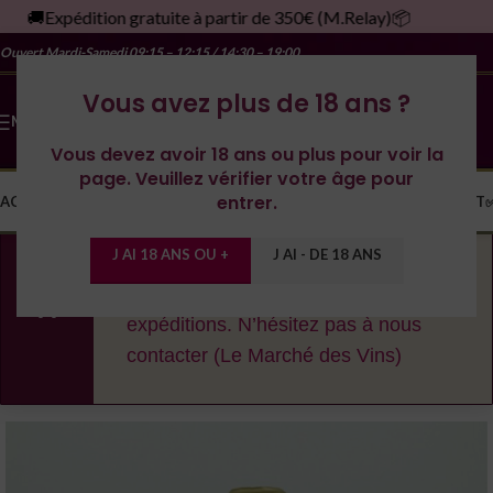
🚚Expédition gratuite à partir de 350€ (M.Relay)📦
Ouvert Mardi-Samedi
09:15 – 12:15 / 14:30 – 19:00
Vous avez plus de 18 ans ?
MENU
Vous devez avoir 18 ans ou plus pour voir la
page. Veuillez vérifier votre âge pour
entrer.
ACCUEIL
LA CAVE
LES DOMAINES
YONNE
SPIRITUEUX
MONDE
CONTACT
J AI 18 ANS OU +
J AI - DE 18 ANS
En cas de fortes chaleurs, nous nous
réservons le droit de décaler les
expéditions. N’hésitez pas à nous
contacter (Le Marché des Vins)