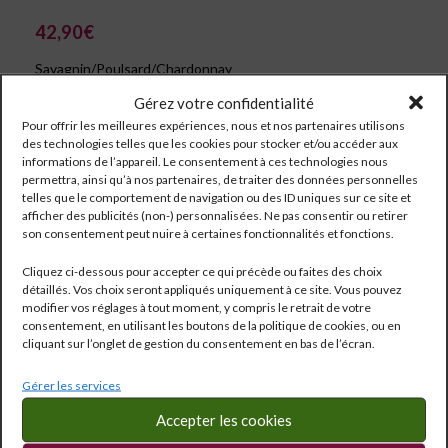
42,90
€
Savagnin/Poulsard/Chardonnay
Gérez votre confidentialité
Pour offrir les meilleures expériences, nous et nos partenaires utilisons
des technologies telles que les cookies pour stocker et/ou accéder aux
informations de l’appareil. Le consentement à ces technologies nous
permettra, ainsi qu’à nos partenaires, de traiter des données personnelles
telles que le comportement de navigation ou des ID uniques sur ce site et
afficher des publicités (non-) personnalisées. Ne pas consentir ou retirer
son consentement peut nuire à certaines fonctionnalités et fonctions.
Cliquez ci-dessous pour accepter ce qui précède ou faites des choix
détaillés. Vos choix seront appliqués uniquement à ce site. Vous pouvez
modifier vos réglages à tout moment, y compris le retrait de votre
consentement, en utilisant les boutons de la politique de cookies, ou en
cliquant sur l’onglet de gestion du consentement en bas de l’écran.
Gérer les services
Réf:
282
Catégorie :
Jura
Accepter les cookies
Étiquettes :
0.375 l
,
14°