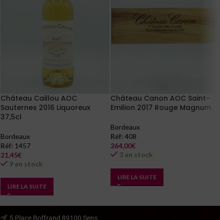
Château Caillou AOC
Château Canon AOC Saint-
Sauternes 2016 Liquoreux
Emilion 2017 Rouge Magnum
37,5cl
Bordeaux
Bordeaux
Réf:
408
Réf:
1457
264,00
€
3 en stock
21,45
€
9 en stock
LIRE LA SUITE
LIRE LA SUITE
5 Place Boffrand 89100 Sens