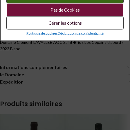
Étiquettes :
0.75 l
,
13°
,
Yonne
Pas de Cookies
Partagé
Gérer les options
Politique de cookies
Déclaration de confidentialité
Description
Domaine Clément LAVALLEE AOC Saint-Bris « Les Copains d’abord »
2022 Blanc
Informations complémentaires
le Domaine
Expédition
Produits similaires