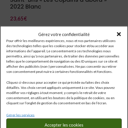
2022 Blanc
23,65
€
Sauvignon
Gérez votre confidentialité
Pour offrir les meilleures expériences, nous et nos partenaires utilisons
des technologies telles que les cookies pour stocker et/ou accéder aux
informations de l’appareil. Le consentement à ces technologies nous
permettra, ainsi qu’à nos partenaires, de traiter des données personnelles
telles que le comportement de navigation ou des ID uniques sur ce site et
afficher des publicités (non-) personnalisées. Ne pas consentir ou retirer
son consentement peut nuire à certaines fonctionnalités et fonctions.
Cliquez ci-dessous pour accepter ce qui précède ou faites des choix
détaillés. Vos choix seront appliqués uniquement à ce site. Vous pouvez
modifier vos réglages à tout moment, y compris le retrait de votre
consentement, en utilisant les boutons de la politique de cookies, ou en
cliquant sur l’onglet de gestion du consentement en bas de l’écran.
Gérer les services
Réf:
2899
Accepter les cookies
Catégorie :
Bourgogne