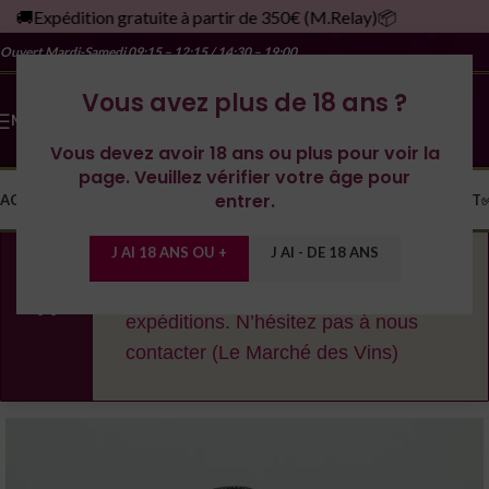
🚚Expédition gratuite à partir de 350€ (M.Relay)📦
Ouvert Mardi-Samedi
09:15 – 12:15 / 14:30 – 19:00
Vous avez plus de 18 ans ?
MENU
Vous devez avoir 18 ans ou plus pour voir la
page. Veuillez vérifier votre âge pour
entrer.
ACCUEIL
LA CAVE
LES DOMAINES
YONNE
SPIRITUEUX
MONDE
CONTACT
J AI 18 ANS OU +
J AI - DE 18 ANS
En cas de fortes chaleurs, nous nous
réservons le droit de décaler les
expéditions. N’hésitez pas à nous
contacter (Le Marché des Vins)