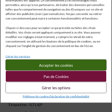
informations de l’appareil. Le consentement à ces technologies nous
91,30
€
permettra, ainsi qu’à nos partenaires, de traiter des données personnelles
telles que le comportement de navigation ou des ID uniques sur ce site et
⏰ÊTRE PREVENU DU RETOUR DU STOCK
afficher des publicités (non-) personnalisées. Ne pas consentir ou retirer
son consentement peut nuire à certaines fonctionnalités et fonctions.
Cliquez ci-dessous pour accepter ce qui précède ou faites des choix
détaillés. Vos choix seront appliqués uniquement à ce site. Vous pouvez
modifier vos réglages à tout moment, y compris le retrait de votre
consentement, en utilisant les boutons de la politique de cookies, ou en
cliquant sur l’onglet de gestion du consentement en bas de l’écran.
Gérer les services
Accepter les cookies
Pas de Cookies
Gérer les options
Réf:
1616
Politique de cookies
Déclaration de confidentialité
Catégorie :
Spiritueux
Étiquettes :
0.7 l
,
62°