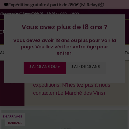
🚚Expédition gratuite à partir de 350€ (M.Relay)📦
Ouvert Mardi-Samedi
09:15 – 12:15 / 14:30 – 19:00
Vous avez plus de 18 ans ?
MENU
Vous devez avoir 18 ans ou plus pour voir la
page. Veuillez vérifier votre âge pour
entrer.
ACCUEIL
LA CAVE
LES DOMAINES
YONNE
SPIRITUEUX
MONDE
CONTACT
J AI 18 ANS OU +
J AI - DE 18 ANS
En cas de fortes chaleurs, nous nous
réservons le droit de décaler les
expéditions. N’hésitez pas à nous
contacter (Le Marché des Vins)
EN ARRIVAGE
BARBADE