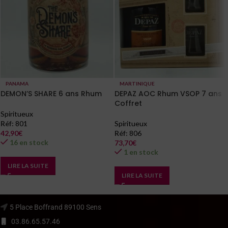
PANAMA
MARTINIQUE
DEMON’S SHARE 6 ans Rhum
DEPAZ AOC Rhum VSOP 7 ans
Coffret
Spiritueux
Réf:
801
Spiritueux
42,90
€
Réf:
806
16 en stock
73,70
€
1 en stock
LIRE LA SUITE
LIRE LA SUITE
5 Place Boffrand 89100 Sens
03.86.65.57.46