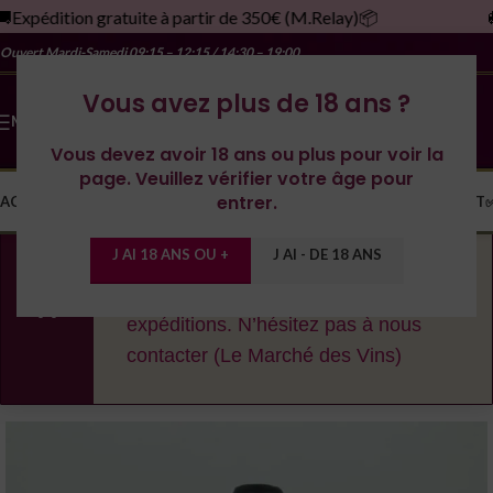
Expédition gratuite à partir de 350€ (M.Relay)📦
🚚
Ouvert Mardi-Samedi
09:15 – 12:15 / 14:30 – 19:00
Vous avez plus de 18 ans ?
MENU
Vous devez avoir 18 ans ou plus pour voir la
page. Veuillez vérifier votre âge pour
entrer.
ACCUEIL
LA CAVE
LES DOMAINES
YONNE
SPIRITUEUX
MONDE
CONTACT
J AI 18 ANS OU +
J AI - DE 18 ANS
En cas de fortes chaleurs, nous nous
réservons le droit de décaler les
expéditions. N’hésitez pas à nous
contacter (Le Marché des Vins)