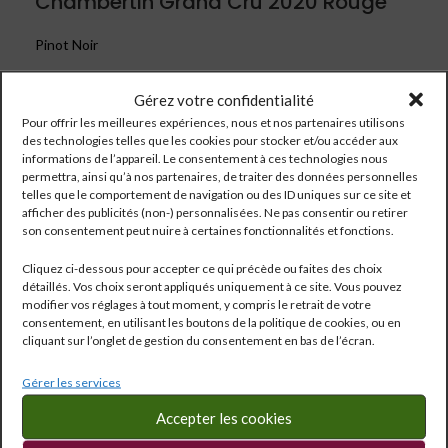
Chambertin Grand Cru 2020 Rouge
Pinot Noir
Gérez votre confidentialité
Pour offrir les meilleures expériences, nous et nos partenaires utilisons
des technologies telles que les cookies pour stocker et/ou accéder aux
informations de l’appareil. Le consentement à ces technologies nous
permettra, ainsi qu’à nos partenaires, de traiter des données personnelles
telles que le comportement de navigation ou des ID uniques sur ce site et
afficher des publicités (non-) personnalisées. Ne pas consentir ou retirer
son consentement peut nuire à certaines fonctionnalités et fonctions.
Cliquez ci-dessous pour accepter ce qui précède ou faites des choix
détaillés. Vos choix seront appliqués uniquement à ce site. Vous pouvez
modifier vos réglages à tout moment, y compris le retrait de votre
consentement, en utilisant les boutons de la politique de cookies, ou en
cliquant sur l’onglet de gestion du consentement en bas de l’écran.
Réf:
1827
Gérer les services
Catégorie :
Bourgogne
Étiquettes :
0.75 l
,
13.5°
Accepter les cookies
Partagé