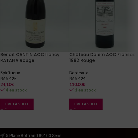
Benoît CANTIN AOC Irancy
Château Dalem AOC Fronsac
RATAFIA Rouge
1982 Rouge
Spiritueux
Bordeaux
Réf:
425
Réf:
424
24,10
€
110,00
€
4 en stock
1 en stock
LIRE LA SUITE
LIRE LA SUITE
5 Place Boffrand 89100 Sens