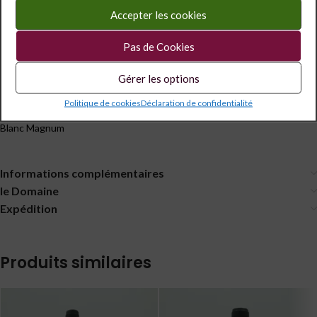
Catégorie :
Bourgogne
Accepter les cookies
Étiquettes :
1.5 l
,
13°
,
Grand Format
Partagé
Pas de Cookies
Gérer les options
Description
Politique de cookies
Déclaration de confidentialité
WOILLEZ La Croix Montjoie AOC Vezelay Village « L’Impatiente » 2022
Blanc Magnum
Informations complémentaires
le Domaine
Expédition
Produits similaires