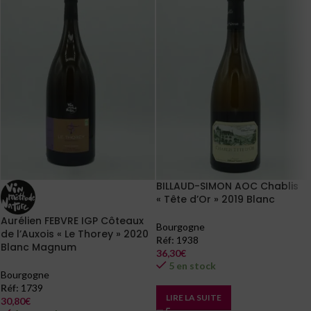
BILLAUD-SIMON AOC Chablis
« Tête d’Or » 2019 Blanc
Aurélien FEBVRE IGP Côteaux
Bourgogne
de l’Auxois « Le Thorey » 2020
Réf:
1938
Blanc Magnum
36,30
€
5 en stock
Bourgogne
Réf:
1739
LIRE LA SUITE
30,80
€