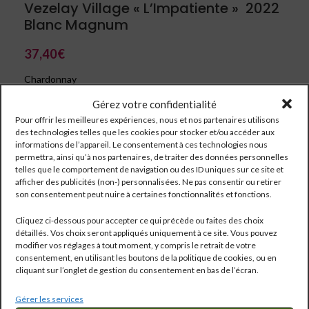
Vezelay Village « L’Impatiente » 2022
Blanc Magnum
37,40
€
Chardonnay
Gérez votre confidentialité
Pour offrir les meilleures expériences, nous et nos partenaires utilisons
des technologies telles que les cookies pour stocker et/ou accéder aux
informations de l’appareil. Le consentement à ces technologies nous
permettra, ainsi qu’à nos partenaires, de traiter des données personnelles
telles que le comportement de navigation ou des ID uniques sur ce site et
afficher des publicités (non-) personnalisées. Ne pas consentir ou retirer
son consentement peut nuire à certaines fonctionnalités et fonctions.
Cliquez ci-dessous pour accepter ce qui précède ou faites des choix
détaillés. Vos choix seront appliqués uniquement à ce site. Vous pouvez
modifier vos réglages à tout moment, y compris le retrait de votre
consentement, en utilisant les boutons de la politique de cookies, ou en
cliquant sur l’onglet de gestion du consentement en bas de l’écran.
Réf:
2603
Gérer les services