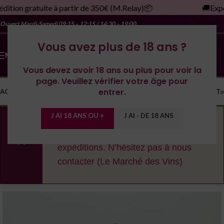
tion gratuite à partir de 350€ (M.Relay)📦
🚚Expédi
Ouvert Mardi-Samedi
09:15 – 12:15 / 14:30 – 19:00
Vous avez plus de 18 ans ?
MENU
Vous devez avoir 18 ans ou plus pour voir la
page. Veuillez vérifier votre âge pour
entrer.
ACCUEIL
LA CAVE
LES DOMAINES
YONNE
SPIRITUEUX
MONDE
CONTACT
J AI 18 ANS OU +
J AI - DE 18 ANS
En cas de fortes chaleurs, nous nous
réservons le droit de décaler les
expéditions. N’hésitez pas à nous
contacter (Le Marché des Vins)