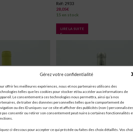
Réf:
2933
28,05
€
15 en stock
LIRE LA SUITE
Gérez votre confidentialité
ur offrir les meilleures expériences, nous et nos partenaires utilisons des
chnologies telles que les cookies pour stocker et/ou accéder aux informations de
appareil. Le consentement à ces technologies nous permettra, ainsi qu’à nos
rtenaires, de traiter des données personnelles telles que le comportement de
vigation ou des ID uniques sur ce site et afficher des publicités (non-) personnalisées
 pas consentir ou retirer son consentement peut nuire à certaines fonctionnalités e
nctions.
iquez ci-dessous pour accepter ce qui précède ou faites des choix détaillés. Vos choi