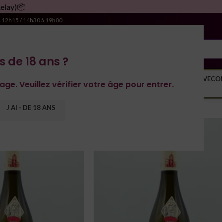
à 12h15 / 14h30 à 19h00
s de 18 ans ?
S DOMAINES
YONNE
SPIRITUEUX
MONDE
MAGNUM
RACHAT DE CAVE
CO
age. Veuillez vérifier votre âge pour entrer.
e
/
Vin Blanc
/
Page 4
Afficher
12
J AI - DE 18 ANS