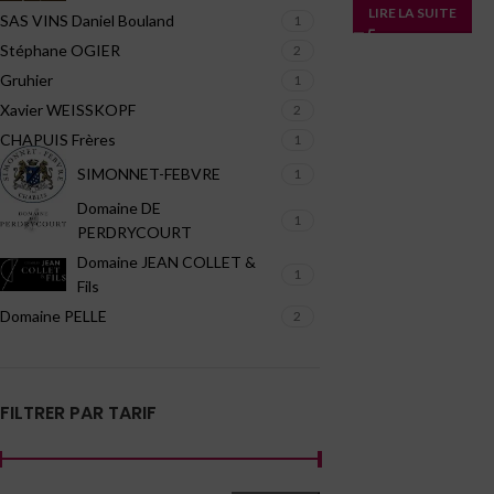
LIRE LA SUITE
SAS VINS Daniel Bouland
1
Stéphane OGIER
2
Gruhier
1
Xavier WEISSKOPF
2
CHAPUIS Frères
1
SIMONNET-FEBVRE
1
Domaine DE
1
PERDRYCOURT
Domaine JEAN COLLET &
1
Fils
Domaine PELLE
2
FILTRER PAR TARIF