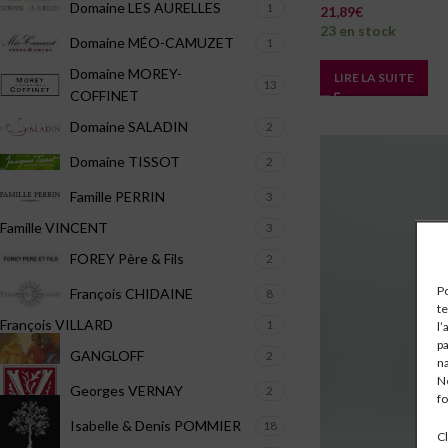
Domaine LES AURELLES
1
21,89
€
23 en stock
Domaine MÉO-CAMUZET
1
Domaine MOREY-
LIRE LA SUITE
13
COFFINET
Domaine SALADIN
2
Domaine TISSOT
2
Famille PERRIN
3
Famille VINCENT
3
FOREY Père & Fils
2
Po
François CHIDAINE
8
te
François VILLARD
1
l’
pa
GANGLOFF
2
na
Ne
Georges VERNAY
2
fo
Isabelle & Denis POMMIER
18
Cl