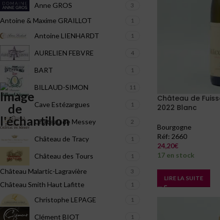
Anne GROS
3
Antoine & Maxime GRAILLOT
1
Antoine LIENHARDT
1
AURELIEN FEBVRE
4
BART
1
BILLAUD-SIMON
11
Château de Fuiss
Cave Estézargues
1
2022 Blanc
Château de Messey
2
Bourgogne
Réf:
2660
Château de Tracy
1
24,20
€
17 en stock
Château des Tours
1
Château Malartic-Lagravière
3
LIRE LA SUITE
Château Smith Haut Lafitte
1
Christophe LEPAGE
1
Clément BIOT
1