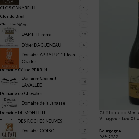
CLOS CANARELLI
3
Clos du Breil
3
Clos Floridène
4
DAMPT Fréres
10
Didier DAGUENEAU
4
Domaine ABBATUCCI Jean-
5
Charles
Domaine Céline PERRIN
3
Domaine Clément
16
LAVALLEE
Domaine de Chevalier
1
Domaine de la Janasse
2
Château de Mes
Domaine DE MONTILLE
1
Villages « Les Ch
Domaine DES ROCHES NEUVES
2
Domaine GOISOT
Bourgogne
17
Réf:
2932