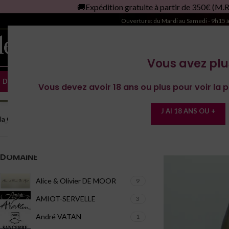
🚚Expédition gratuite à partir de 350€ (M.Relay)📦
es Domaines
🔥Vins de l'Yonne
Magnum
Ouverture: du Mardi au Samedi - 9h15 
Vous avez plu
DOMAINE RÉGIONS
ACCUEIL
LA CAVE À BOIRE
LE
Vous devez avoir 18 ans ou plus pour voir la p
CATÉGORIES DE PRODUITS
Accueil
/
Produit Typ
J AI 18 ANS OU +
la Cave à Boire
DOMAINE
Alice & Olivier DE MOOR
9
AMIOT-SERVELLE
3
André VATAN
1