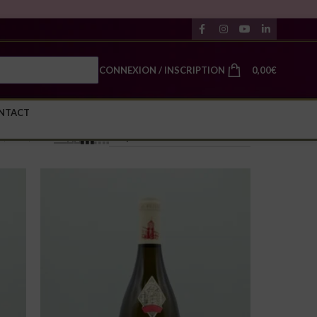
🚚Expéd
CONNEXION / INSCRIPTION
0,00
€
NTACT
24
36