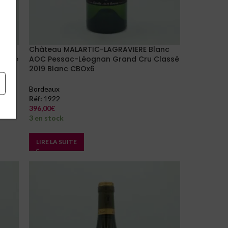
nc
Château MALARTIC-LAGRAVIERE Blanc
lassé
AOC Pessac-Léognan Grand Cru Classé
2019 Blanc CBOx6
Bordeaux
Réf:
1922
396,00
€
3 en stock
LIRE LA SUITE