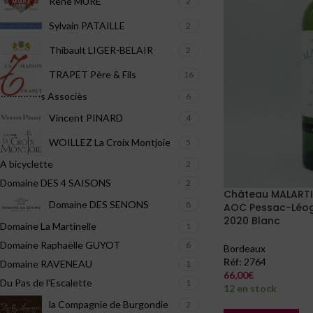
René MURÉ
2
Sylvain PATAILLE
2
Thibault LIGER-BELAIR
2
TRAPET Père & Fils
16
Vignerons Associès
6
Vincent PINARD
4
WOILLEZ La Croix Montjoie
5
A bicyclette
2
Domaine DES 4 SAISONS
2
Château MALARTI
Domaine DES SENONS
8
AOC Pessac-Léog
2020 Blanc
Domaine La Martinelle
1
Domaine Raphaëlle GUYOT
6
Bordeaux
Réf:
2764
Domaine RAVENEAU
1
66,00
€
Du Pas de l'Escalette
1
12 en stock
la Compagnie de Burgondie
2