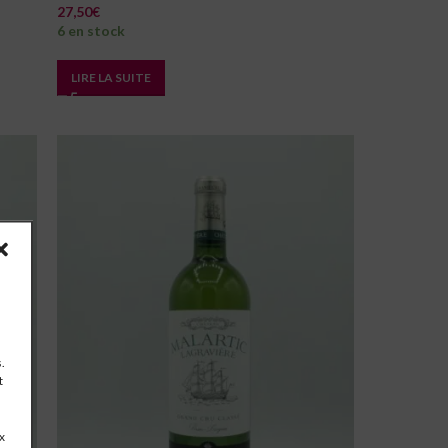
27,50
€
6 en stock
LIRE LA SUITE
.
t
x