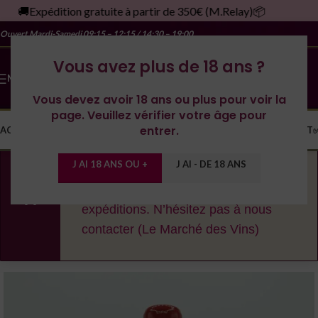
🚚Expédition gratuite à partir de 350€ (M.Relay)📦
Ouvert Mardi-Samedi
09:15 – 12:15 / 14:30 – 19:00
Vous avez plus de 18 ans ?
MENU
Vous devez avoir 18 ans ou plus pour voir la
page. Veuillez vérifier votre âge pour
entrer.
ACCUEIL
LA CAVE
LES DOMAINES
YONNE
SPIRITUEUX
MONDE
CONTACT
J AI 18 ANS OU +
J AI - DE 18 ANS
En cas de fortes chaleurs, nous nous
réservons le droit de décaler les
expéditions. N’hésitez pas à nous
contacter (Le Marché des Vins)