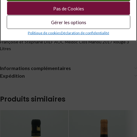
Étiquettes :
13.5°
,
3 l
,
Grand Format
Pas de Cookies
Partagé
Gérer les options
Politique de cookies
Déclaration de confidentialité
Description
Françoise et Stéphane DIEF AOC Médoc Clos Manou 2017 Rouge 3
Litres
Informations complémentaires
Expédition
Produits similaires