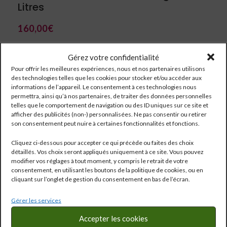
Litres
160,00
€
CabernetSauvignon/Merlot/PetitVerdot/CabernetFranc
Gérez votre confidentialité
Pour offrir les meilleures expériences, nous et nos partenaires utilisons
des technologies telles que les cookies pour stocker et/ou accéder aux
informations de l’appareil. Le consentement à ces technologies nous
permettra, ainsi qu’à nos partenaires, de traiter des données personnelles
telles que le comportement de navigation ou des ID uniques sur ce site et
afficher des publicités (non-) personnalisées. Ne pas consentir ou retirer
son consentement peut nuire à certaines fonctionnalités et fonctions.
Cliquez ci-dessous pour accepter ce qui précède ou faites des choix
détaillés. Vos choix seront appliqués uniquement à ce site. Vous pouvez
modifier vos réglages à tout moment, y compris le retrait de votre
consentement, en utilisant les boutons de la politique de cookies, ou en
cliquant sur l’onglet de gestion du consentement en bas de l’écran.
Gérer les services
Réf:
320
Accepter les cookies
Catégorie :
Bordeaux