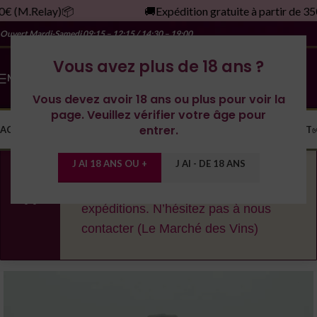
0€ (M.Relay)📦
🚚Expédition gratuite à partir de 35
Ouvert Mardi-Samedi
09:15 – 12:15 / 14:30 – 19:00
Vous avez plus de 18 ans ?
MENU
Vous devez avoir 18 ans ou plus pour voir la
page. Veuillez vérifier votre âge pour
entrer.
ACCUEIL
LA CAVE
LES DOMAINES
YONNE
SPIRITUEUX
MONDE
CONTACT
J AI 18 ANS OU +
J AI - DE 18 ANS
En cas de fortes chaleurs, nous nous
réservons le droit de décaler les
expéditions. N’hésitez pas à nous
contacter (Le Marché des Vins)