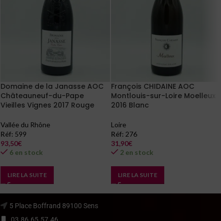
Domaine de la Janasse AOC
François CHIDAINE AOC
Châteauneuf-du-Pape
Montlouis-sur-Loire Moelleux
Vieilles Vignes 2017 Rouge
2016 Blanc
Vallée du Rhône
Loire
Réf:
599
Réf:
276
93,50
€
31,90
€
6 en stock
2 en stock
LIRE LA SUITE
LIRE LA SUITE
5 Place Boffrand 89100 Sens
03.86.65.57.46