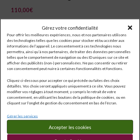
110,00
€
Merlot / Cabernet Franc
Gérez votre confidentialité
Pour offrir les meilleures expériences, nous et nos partenaires utilisons
des technologies telles que les cookies pour stocker et/ou accéder aux
informations de l’appareil. Le consentement à ces technologies nous
permettra, ainsi qu’à nos partenaires, de traiter des données personnelles
telles que le comportement de navigation ou des ID uniques sur ce site et
afficher des publicités (non-) personnalisées. Ne pas consentir ou retirer
son consentement peut nuire à certaines fonctionnalités et fonctions.
Cliquez ci-dessous pour accepter ce qui précède ou faites des choix
détaillés. Vos choix seront appliqués uniquement à ce site. Vous pouvez
modifier vos réglages à tout moment, y compris le retrait de votre
consentement, en utilisant les boutons de la politique de cookies, ou en
cliquant sur l’onglet de gestion du consentement en bas de l’écran.
Gérer les services
Réf:
2762
Accepter les cookies
Catégorie :
Bordeaux
Étiquettes :
0.75 l
,
15.5°