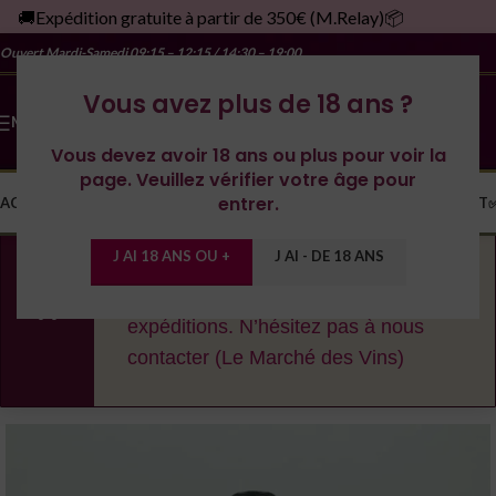
🚚Expédition gratuite à partir de 350€ (M.Relay)📦
Ouvert Mardi-Samedi
09:15 – 12:15 / 14:30 – 19:00
Vous avez plus de 18 ans ?
MENU
Vous devez avoir 18 ans ou plus pour voir la
page. Veuillez vérifier votre âge pour
entrer.
ACCUEIL
LA CAVE
LES DOMAINES
YONNE
SPIRITUEUX
MONDE
CONTACT
J AI 18 ANS OU +
J AI - DE 18 ANS
En cas de fortes chaleurs, nous nous
réservons le droit de décaler les
expéditions. N’hésitez pas à nous
contacter (Le Marché des Vins)