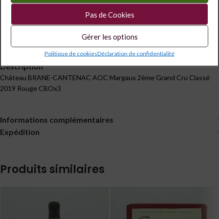
Catégorie :
Bordeaux
Pas de Cookies
Étiquettes :
14.5°
,
2.25 l
Partagé
Gérer les options
Politique de cookies
Déclaration de confidentialité
Description
Château BRANE-CANTENAC AOC Margaux 2ème Grand Cru Classé
2019 Rouge CBOx3
Informations complémentaires
Expédition
Produits similaires