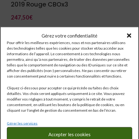
2019 Rouge CBOx3
247,50
€
CabernetSauvignon/ Merlot/ Cabernet Franc/ Carmenère/
Gérez votre confidentialité
Petit Verdot
Pour offrir les meilleures expériences, nous et nos partenaires utilisons
des technologies telles que les cookies pour stocker et/ou accéder aux
informations de l’appareil. Le consentement à ces technologies nous
permettra, ainsi qu’à nos partenaires, de traiter des données personnelles
telles que le comportement de navigation ou des ID uniques sur ce site et
afficher des publicités (non-) personnalisées. Ne pas consentir ou retirer
son consentement peut nuire à certaines fonctionnalités et fonctions.
Cliquez ci-dessous pour accepter ce qui précède ou faites des choix
détaillés. Vos choix seront appliqués uniquement à ce site. Vous pouvez
modifier vos réglages à tout moment, y compris le retrait de votre
consentement, en utilisant les boutons de la politique de cookies, ou en
cliquant sur l’onglet de gestion du consentement en bas de l’écran.
Gérer les services
Accepter les cookies
Réf:
1939