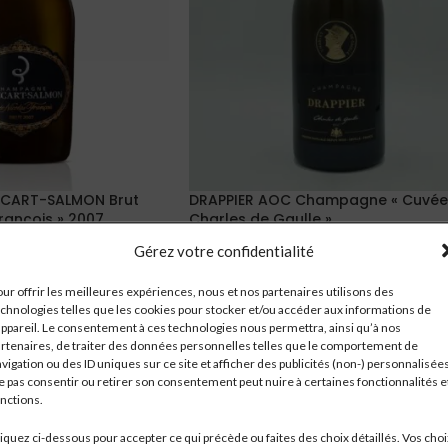
ECART-SALMON Brut
DRAPPIER AOC Champagne « Cuvée
rançois » 2007
Charles de Gaulle »
Gérez votre confidentialité
Champagne
Réf:
1132
ur offrir les meilleures expériences, nous et nos partenaires utilisons des
54,89
€
chnologies telles que les cookies pour stocker et/ou accéder aux informations de
14 en stock
appareil. Le consentement à ces technologies nous permettra, ainsi qu’à nos
rtenaires, de traiter des données personnelles telles que le comportement de
LIRE LA SUITE
vigation ou des ID uniques sur ce site et afficher des publicités (non-) personnalisées
 pas consentir ou retirer son consentement peut nuire à certaines fonctionnalités e
nctions.
iquez ci-dessous pour accepter ce qui précède ou faites des choix détaillés. Vos choi