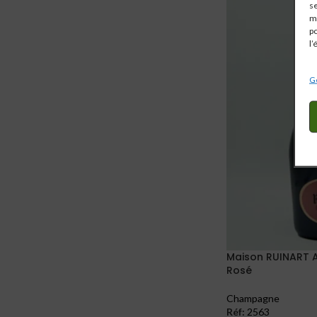
se
mo
po
l’
Gé
Maison RUINART
Rosé
Champagne
Réf:
2563