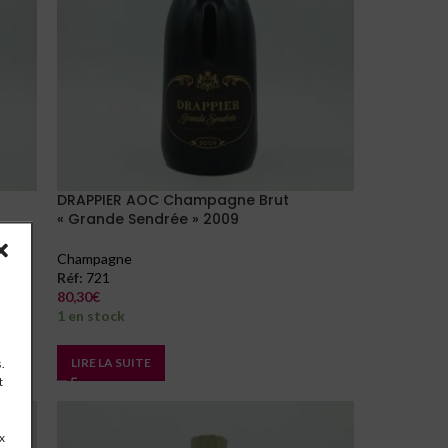
DRAPPIER AOC Champagne Brut
« Grande Sendrée » 2009
Champagne
Réf:
721
80,30
€
1 en stock
LIRE LA SUITE
.
t
x