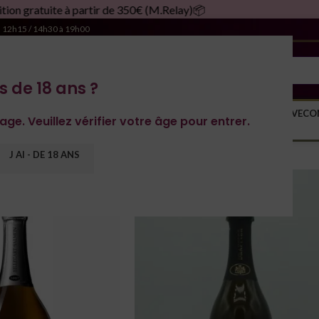
ite à partir de 350€ (M.Relay)📦
à 12h15 / 14h30 à 19h00
s de 18 ans ?
S DOMAINES
YONNE
SPIRITUEUX
MONDE
MAGNUM
RACHAT DE CAVE
CO
age. Veuillez vérifier votre âge pour entrer.
page
/
Pinot Noir, Chardonnay
Afficher
12
J AI - DE 18 ANS