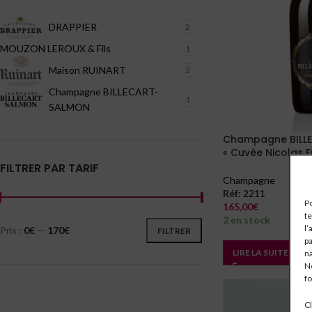
DRAPPIER
2
MOUZON LEROUX & Fils
1
Maison RUINART
2
Champagne BILLECART-
1
SALMON
Champagne BILL
« Cuvée Nicolas F
FILTRER PAR TARIF
Champagne
Réf:
2211
Po
165,00
€
te
2 en stock
l’
Prix :
0€
—
170€
FILTRER
pa
LIRE LA SUITE
na
Ne
fo
Cl