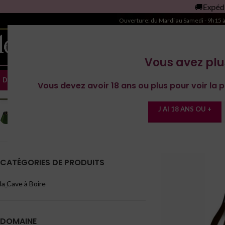
🚚Expédition gratu
es Domaines
🔥Vins de l'Yonne
Magnum
Ouverture: du Mardi au Samedi - 9h15 
Vous avez plu
DOMAINE RÉGIONS
ACCUEIL
LA CAVE À BOIRE
LE
Vous devez avoir 18 ans ou plus pour voir la p
COULEUR
Accueil
/
Produit Cé
J AI 18 ANS OU +
Effervescent
6
CATÉGORIES DE PRODUITS
la Cave à Boire
DOMAINE