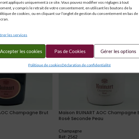
ront appliqués uniquement à ce site. Vous pouvez modifier vos réglages à tout
ment, y compris le retrait de votre consentement, en utilisant les boutons de la
litique de cookies, ou en cliquant sur l’onglet de gestion du consentement en bas de
écran.
rer les services
Accepter les cookies
Pas de Cookies
Gérer les options
Politique de cookies
Déclaration de confidentialité
 AOC Champagne Brut
Maison RUINART AOC Champagne B
Rosé Seconde Peau
Champagne
Réf:
2562