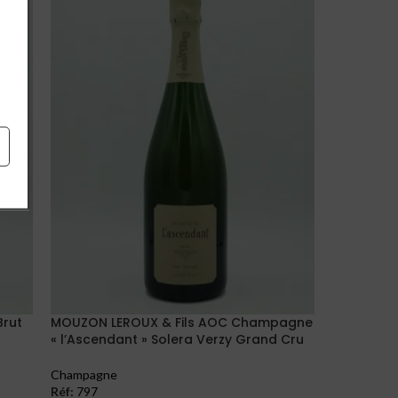
rut
MOUZON LEROUX & Fils AOC Champagne
« l’Ascendant » Solera Verzy Grand Cru
Champagne
Réf:
797