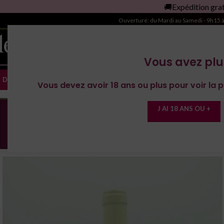
🚚Expédition gratuite à par
es Domaines
🔥Vins de l'Yonne
Magnum
Ouverture: du Mardi au Samedi - 9h15 
Vous avez plu
DOMAINE RÉGIONS
ACCUEIL
LA CAVE À BOIRE
LE
Vous devez avoir 18 ans ou plus pour voir la p
J AI 18 ANS OU +
En cas de fortes chaleurs, nous nous rése
à nous contacter (Le Marché des Vins)