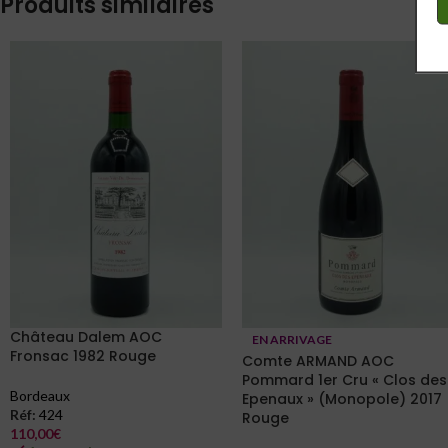
Produits similaires
Château Dalem AOC
EN ARRIVAGE
Fronsac 1982 Rouge
Comte ARMAND AOC
Pommard 1er Cru « Clos des
Bordeaux
Epenaux » (Monopole) 2017
Réf:
424
Rouge
110,00
€