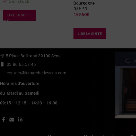
1 en stock
Bourgogne
Réf:
53
159,50
€
LIRE LA SUITE
En arrivage
LIRE LA SUITE
5 Place Boffrand 89100 Sens
03.86.65.57.46
contact@lemarchedesvins.com
Horaires d’ouverture
du Mardi au Samedi
09:15 – 12:15 – 14:30 – 19:00