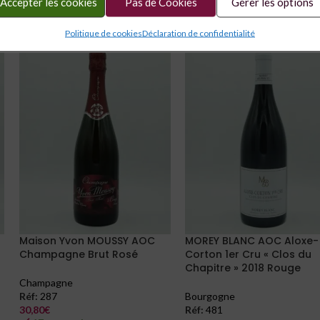
Accepter les cookies
Pas de Cookies
Gérer les options
Politique de cookies
Déclaration de confidentialité
Maison Yvon MOUSSY AOC
MOREY BLANC AOC Aloxe-
Champagne Brut Rosé
Corton 1er Cru « Clos du
Chapitre » 2018 Rouge
Champagne
Réf:
287
Bourgogne
30,80
€
Réf:
481