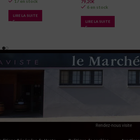
17 en stock
79,20
€
6 en stock
LIRE LA SUITE
LIRE LA SUITE
Rendez-nous visite