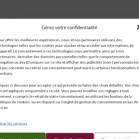
Réf:
3377
Gérez votre confidentialité
Catégorie :
Bourgogne
Étiquettes :
0.75 l
,
13°
ur offrir les meilleures expériences, nous et nos partenaires utilisons des
chnologies telles que les cookies pour stocker et/ou accéder aux informations de
Partagé
appareil. Le consentement à ces technologies nous permettra, ainsi qu’à nos
rtenaires, de traiter des données personnelles telles que le comportement de
vigation ou des ID uniques sur ce site et afficher des publicités (non-) personnalisées
 pas consentir ou retirer son consentement peut nuire à certaines fonctionnalités e
nctions.
PLÉMENTAIRES
LE DOMAINE
EXPÉDITION
iquez ci-dessous pour accepter ce qui précède ou faites des choix détaillés. Vos choi
ront appliqués uniquement à ce site. Vous pouvez modifier vos réglages à tout
ment, y compris le retrait de votre consentement, en utilisant les boutons de la
litique de cookies, ou en cliquant sur l’onglet de gestion du consentement en bas de
écran.
rer les services