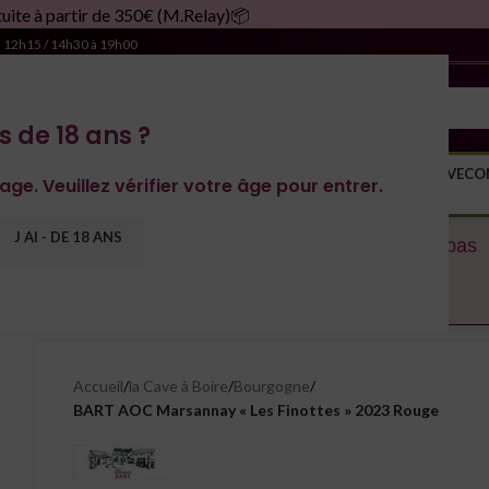
tir de 350€ (M.Relay)📦
à 12h15 / 14h30 à 19h00
s de 18 ans ?
S DOMAINES
YONNE
SPIRITUEUX
MONDE
MAGNUM
RACHAT DE CAVE
CO
age. Veuillez vérifier votre âge pour entrer.
J AI - DE 18 ANS
rvons le droit de décaler les expéditions. N’hésitez pas
Accueil
/
la Cave à Boire
/
Bourgogne
/
BART AOC Marsannay « Les Finottes » 2023 Rouge