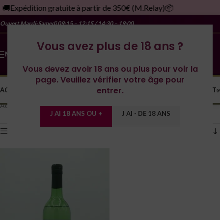
🚚Expédition gratuite à partir de 350€ (M.Relay)📦
Ouvert Mardi-Samedi
09:15 – 12:15 / 14:30 – 19:00
Vous avez plus de 18 ans ?
MENU
Vous devez avoir 18 ans ou plus pour voir la
page. Veuillez vérifier votre âge pour
entrer.
ACCUEIL
LA CAVE
LES DOMAINES
YONNE
SPIRITUEUX
MONDE
CONTACT
Voici le seul résultat
Accueil
/
Domaine
/
Vida
J AI 18 ANS OU +
J AI - DE 18 ANS
Afficher les filtres
Afficher
12
24
36