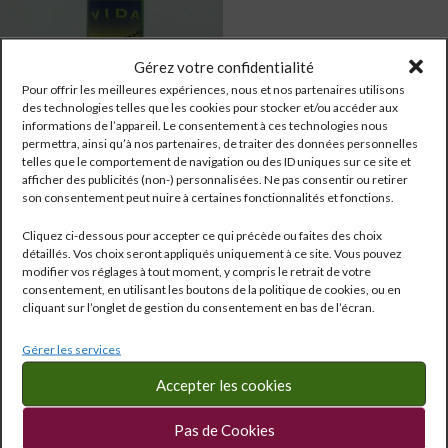
Gérez votre confidentialité
Pour offrir les meilleures expériences, nous et nos partenaires utilisons
des technologies telles que les cookies pour stocker et/ou accéder aux
informations de l’appareil. Le consentement à ces technologies nous
permettra, ainsi qu’à nos partenaires, de traiter des données personnelles
telles que le comportement de navigation ou des ID uniques sur ce site et
MEXIQUE
afficher des publicités (non-) personnalisées. Ne pas consentir ou retirer
VIDA Mezcal 100 % Agave
son consentement peut nuire à certaines fonctionnalités et fonctions.
Spiritueux
Cliquez ci-dessous pour accepter ce qui précède ou faites des choix
Réf:
387
détaillés. Vos choix seront appliqués uniquement à ce site. Vous pouvez
55,00
€
modifier vos réglages à tout moment, y compris le retrait de votre
2 en stock
consentement, en utilisant les boutons de la politique de cookies, ou en
cliquant sur l’onglet de gestion du consentement en bas de l’écran.
LIRE LA SUITE
Gérer les services
Accepter les cookies
Pas de Cookies