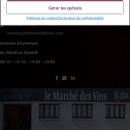
Gérer les options
5 Place Boffrand 89100 Sens
Politique de cookies
Déclaration de confidentialité
03.86.65.57.46
contact@lemarchedesvins.com
Horaires d’ouverture
du Mardi au Samedi
09:15 – 12:15 – 14:30 – 19:00